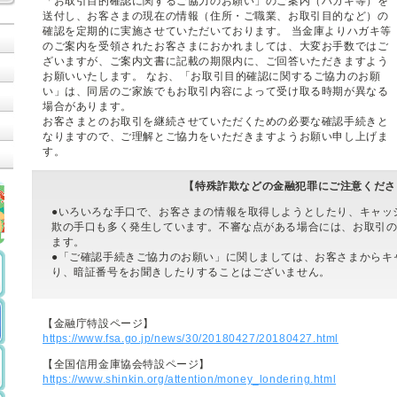
「お取引目的確認に関するご協力のお願い」のご案内（ハガキ等）を
送付し、お客さまの現在の情報（住所・ご職業、お取引目的など）の
確認を定期的に実施させていただいております。 当金庫よりハガキ等
のご案内を受領されたお客さまにおかれましては、大変お手数ではご
ざいますが、ご案内文書に記載の期限内に、ご回答いただきますよう
お願いいたします。 なお、「お取引目的確認に関するご協力のお願
い」は、同居のご家族でもお取引内容によって受け取る時期が異なる
場合があります。
お客さまとのお取引を継続させていただくための必要な確認手続きと
なりますので、ご理解とご協力をいただきますようお願い申し上げま
す。
【特殊詐欺などの金融犯罪にご注意くださ
●いろいろな手口で、お客さまの情報を取得しようとしたり、キャッ
欺の手口も多く発生しています。不審な点がある場合には、お取引
ます。
●「ご確認手続きご協力のお願い」に関しましては、お客さまからキ
り、暗証番号をお聞きしたりすることはございません。
【金融庁特設ページ】
https://www.fsa.go.jp/news/30/20180427/20180427.html
【全国信用金庫協会特設ページ】
https://www.shinkin.org/attention/money_londering.html