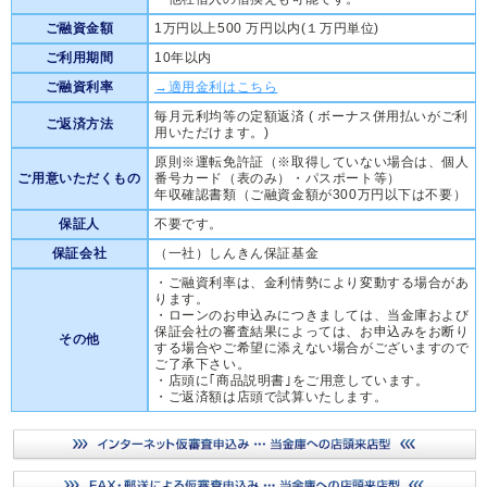
ご融資金額
1万円以上500 万円以内(１万円単位)
ご利用期間
10年以内
ご融資利率
→適用金利はこちら
毎月元利均等の定額返済 ( ボーナス併用払いがご利
ご返済方法
用いただけます。)
原則※運転免許証（※取得していない場合は、個人
ご用意いただくもの
番号カード（表のみ）・パスポート等）
年収確認書類（ご融資金額が300万円以下は不要）
保証人
不要です。
保証会社
（一社）しんきん保証基金
・ご融資利率は、金利情勢により変動する場合があ
ります。
・ローンのお申込みにつきましては、当金庫および
保証会社の審査結果によっては、お申込みをお断り
その他
する場合やご希望に添えない場合がございますので
ご了承下さい。
・店頭に｢商品説明書｣をご用意しています。
・ご返済額は店頭で試算いたします。