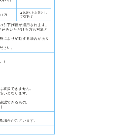
月31日
▲0.5％を上限とし
たす方
て引下げ
の引下げ幅が適用されます。
お申込みいただける方も対象と
勢により変動する場合があり
ださい。
。）
。
は取扱できません。
払いとなります。
確認できるもの。
)
る場合がございます。