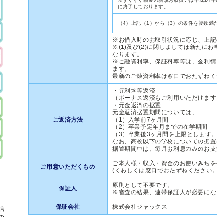
※すくすく積金の新規お取扱いは平成24年8
に終了しております。
（4）上記（1）から（3）の条件を複数満
※お借入時のお取引状況に応じ、上記
※(1)及び(2)に関しましては新たに
なります。
※ご融資利率、保証料率等は、金利情
ます。
最新のご融資利率は窓口でおたずねく
・元利均等返済
（ボーナス返済もご利用いただけます
・元金返済の据置
元金返済据置期間については、
ご返済方法
（1）入学前7ヶ月間
（2）卒業予定年月までの在学期間
（3）卒業後3ヶ月間を上限とします
なお、高校以下の学校についての据置
据置期間中は、毎月お利息のみのお支
ご本人様・収入・資金のお使いみちを
ご用意いただくもの
(くわしくは窓口でおたずねください。
原則として不要です。
保証人
※審査の結果、連帯保証人が必要にな
保証会社
株式会社ジャックス
信