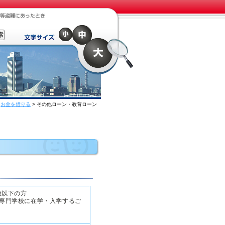
>
お金を借りる
> その他ローン・教育ローン
歳以下の方
専門学校に在学・入学するご