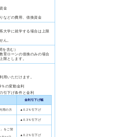
資金
りなどの費用、借換資金
）
系大学に就学する場合は上限
せん。
間を含む）
教育ローンの借換のみの場合
上限とします。
利用いただけます。
9％の変動金利
の引下げ条件と金利
金利引下げ幅
利用の方
▲0.2％引下げ
▲0.3％引下げ
金」をご契
▲0.2％引下げ