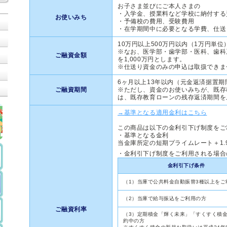
お子さま並びにご本人さまの
・入学金、授業料など学校に納付する
お使いみち
・予備校の費用、受験費用
・在学期間中に必要となる学費、仕送
10万円以上500万円以内（1万円単位
※なお、医学部・歯学部・医科、歯科
ご融資金額
を1,000万円とします。
※仕送り資金のみの申込は取扱できま
6ヶ月以上13年以内（元金返済据置期
ご融資期間
※ただし、資金のお使いみちが、既存
は、既存教育ローンの残存返済期間を
→基準となる適用金利はこちら
この商品は以下の金利引下げ制度をご
・基準となる金利
当金庫所定の短期プライムレート＋1.
・金利引下げ制度をご利用される場合
金利引下げ条件
（1）当庫で公共料金自動振替3種以上をご
（2）当庫で給与振込をご利用の方
ご融資利率
（3）定期積金「輝く未来」「すくすく積
約中の方