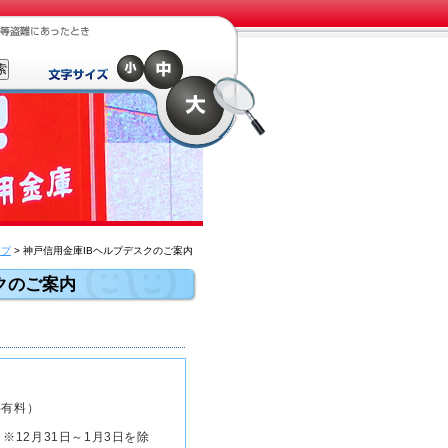
ップ
> 神戸信用金庫IBヘルプデスクのご案内
クのご案内
有料）
時
※12月31日～1月3日を除